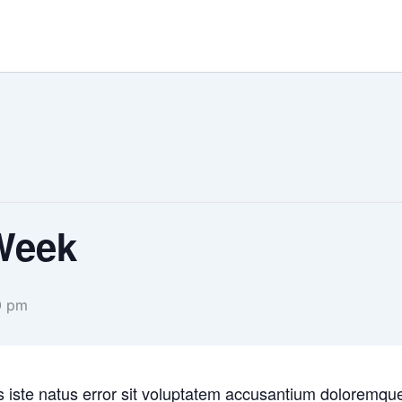
Week
0 pm
s iste natus error sit voluptatem accusantium doloremqu