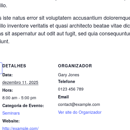
llo.
s iste natus error sit voluptatem accusantium doloremqu
lo inventore veritatis et quasi architecto beatae vitae d
 sit aspernatur aut odit aut fugit, sed quia consequuntu
iunt.
DETALHES
ORGANIZADOR
Data:
Gary Jones
Telefone
dezembro 11, 2025
0123 456 789
Hora:
Email
8:00 am - 5:00 pm
contact@example.com
Categoria de Evento:
Ver site do Organizador
Seminars
Website:
http://example.com/