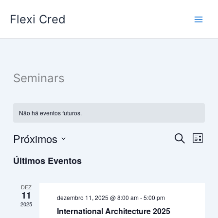
Ir
Flexi Cred
para
o
conteúdo
Seminars
Não há eventos futuros.
Próximos
Pesquisa
Naveg
Procurar
Lista
eventos
e
do
Selecione
Últimos Eventos
navegação
visual
a
data.
de
Event
visuais
DEZ
11
de
dezembro 11, 2025 @ 8:00 am
-
5:00 pm
2025
Eventos
International Architecture 2025